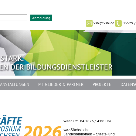
vsbi@vsbi.de
03529 /
ANSTALTUNGEN
MITGLIEDER & PARTNER
PROJEKTE
DATENS
Wann? 21.04.2026, 14:00 Uhr
Wo?
Sächsische
Landesbibliothek – Staats- und