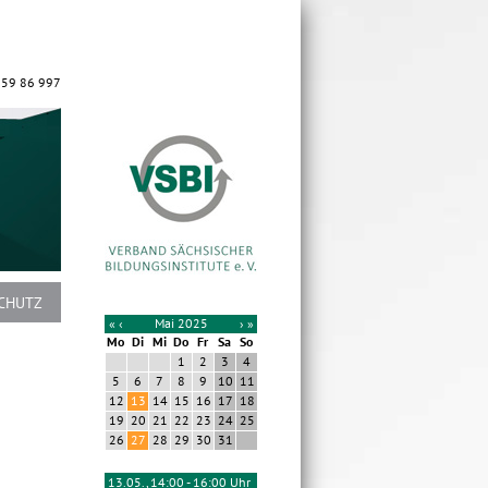
 59 86 997
CHUTZ
«
‹
Mai 2025
›
»
Mo
Di
Mi
Do
Fr
Sa
So
1
2
3
4
5
6
7
8
9
10
11
12
13
14
15
16
17
18
19
20
21
22
23
24
25
26
27
28
29
30
31
13.05., 14:00 - 16:00 Uhr