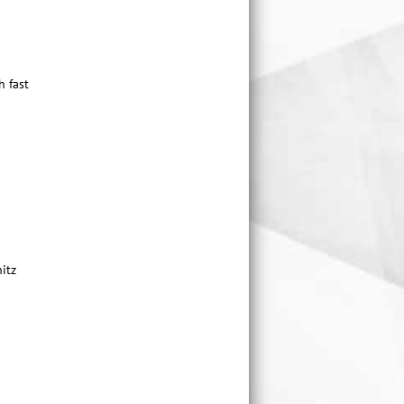
h fast
itz