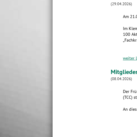
(29.04.2026)
Am 21.0
Im Klem
100 Akt
„Fachkr
weiter 
Mitgliede
(08.04.2026)
Der Frü
(TCC) st
An dies