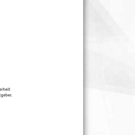
erheit
tgeber.