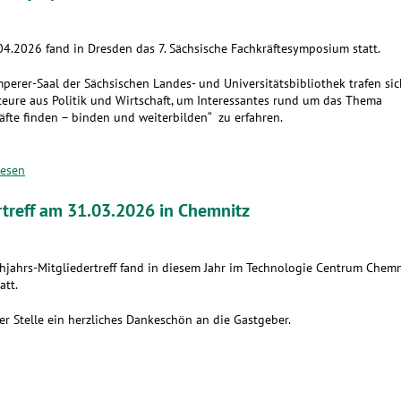
4.2026 fand in Dresden das 7. Sächsische Fachkräftesymposium statt.
perer-Saal der Sächsischen Landes- und Universitätsbibliothek trafen sic
eure aus Politik und Wirtschaft, um Interessantes rund um das Thema
äfte finden – binden und weiterbilden“ zu erfahren.
lesen
rtreff am 31.03.2026 in Chemnitz
hjahrs-Mitgliedertreff fand in diesem Jahr im Technologie Centrum Chemn
att.
er Stelle ein herzliches Dankeschön an die Gastgeber.