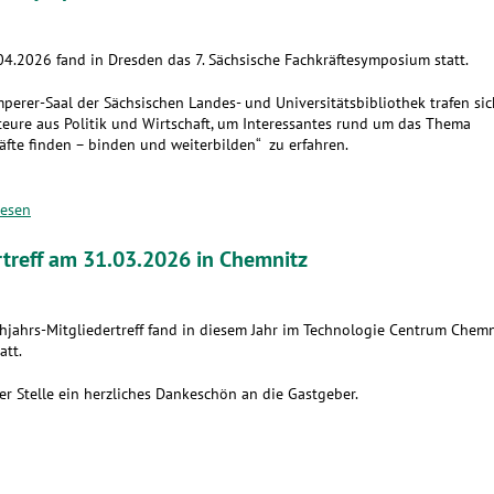
4.2026 fand in Dresden das 7. Sächsische Fachkräftesymposium statt.
perer-Saal der Sächsischen Landes- und Universitätsbibliothek trafen sic
eure aus Politik und Wirtschaft, um Interessantes rund um das Thema
äfte finden – binden und weiterbilden“ zu erfahren.
lesen
rtreff am 31.03.2026 in Chemnitz
hjahrs-Mitgliedertreff fand in diesem Jahr im Technologie Centrum Chemn
att.
er Stelle ein herzliches Dankeschön an die Gastgeber.