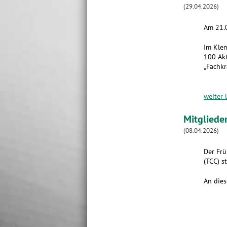
(29.04.2026)
Am 21.0
Im Klem
100 Akt
„Fachkr
weiter 
Mitgliede
(08.04.2026)
Der Frü
(TCC) st
An dies