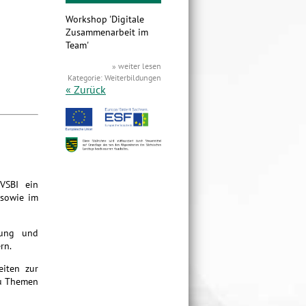
Workshop 'Digitale
Zusammenarbeit im
Team'
» weiter lesen
Kategorie: Weiterbildungen
« Zurück
 VSBI ein
 sowie im
gung und
rn.
eiten zur
zu Themen