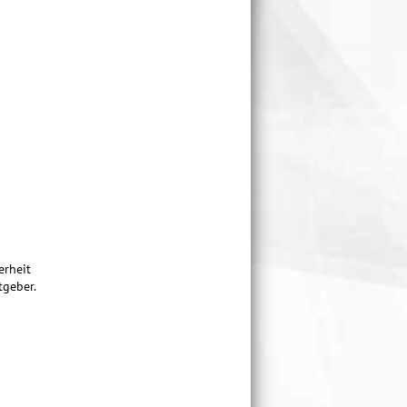
erheit
tgeber.