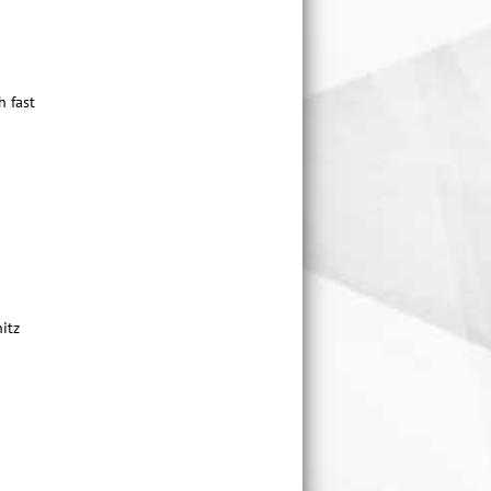
h fast
itz