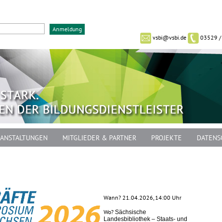
vsbi@vsbi.de
03529 /
ANSTALTUNGEN
MITGLIEDER & PARTNER
PROJEKTE
DATENS
Wann? 21.04.2026, 14:00 Uhr
Wo?
Sächsische
Landesbibliothek – Staats- und