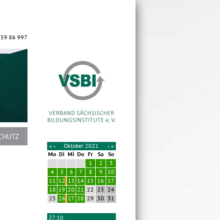
 59 86 997
CHUTZ
«
‹
Oktober 2021
›
»
Mo
Di
Mi
Do
Fr
Sa
So
1
2
3
4
5
6
7
8
9
10
11
12
13
14
15
16
17
18
19
20
21
22
23
24
25
26
27
28
29
30
31
27.10.