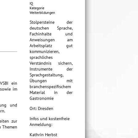
IQ
Kategorie
Weiterbildungen
Stolpersteine der
deutschen Sprache,
Fachinhalte und
Anweisungen am
Arbeitsplatz gut
kommunizieren,
sprachliches
Verständnis sichern,
Instrumente der
Sprachgestaltung,
Übungen mit
 VSBI ein
branchenspezifischem
 sowie im
Material in der
Gastronomie
gung und
Ort: Dresden
rn.
Infos und kostenfreie
eiten zur
Anmeldung:
zu Themen
Kathrin Herbst