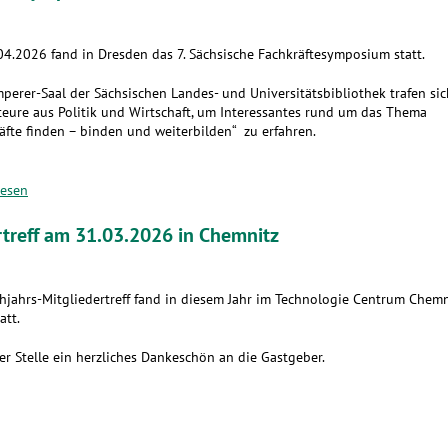
4.2026 fand in Dresden das 7. Sächsische Fachkräftesymposium statt.
perer-Saal der Sächsischen Landes- und Universitätsbibliothek trafen sic
eure aus Politik und Wirtschaft, um Interessantes rund um das Thema
äfte finden – binden und weiterbilden“ zu erfahren.
lesen
rtreff am 31.03.2026 in Chemnitz
hjahrs-Mitgliedertreff fand in diesem Jahr im Technologie Centrum Chemn
att.
er Stelle ein herzliches Dankeschön an die Gastgeber.