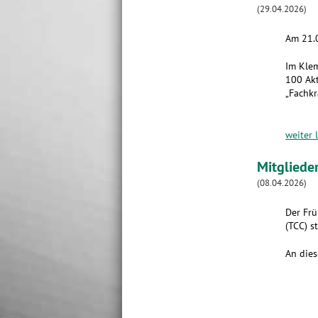
(29.04.2026)
Am 21.0
Im Klem
100 Akt
„Fachkr
weiter 
Mitgliede
(08.04.2026)
Der Frü
(TCC) st
An dies