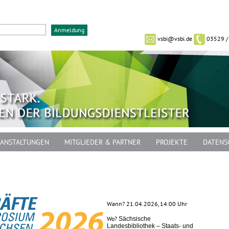
vsbi@vsbi.de
03529 /
ANSTALTUNGEN
MITGLIEDER & PARTNER
PROJEKTE
DATENS
Wann? 21.04.2026, 14:00 Uhr
Wo?
Sächsische
Landesbibliothek – Staats- und