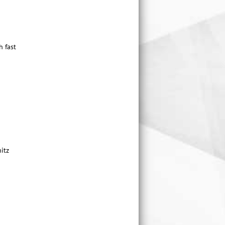
h fast
itz