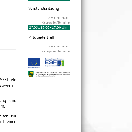
Vorstandssitzung
» weiter lesen
Kategorie: Termine
27.05., 15:00 - 17:00 Uhr
Mitgliedertreff
» weiter lesen
Kategorie: Termine
 VSBI ein
 sowie im
gung und
rn.
eiten zur
zu Themen