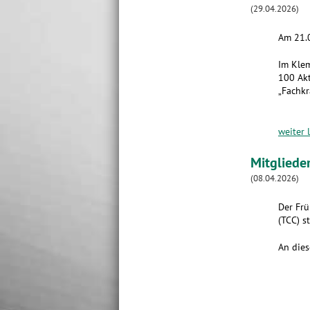
(29.04.2026)
Am 21.0
Im Klem
100 Akt
„Fachkr
weiter 
Mitgliede
(08.04.2026)
Der Frü
(TCC) st
An dies