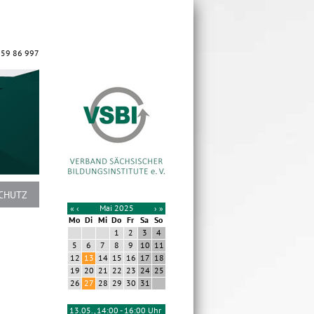
 59 86 997
CHUTZ
«
‹
Mai 2025
›
»
Mo
Di
Mi
Do
Fr
Sa
So
1
2
3
4
5
6
7
8
9
10
11
12
13
14
15
16
17
18
19
20
21
22
23
24
25
26
27
28
29
30
31
13.05., 14:00 - 16:00 Uhr