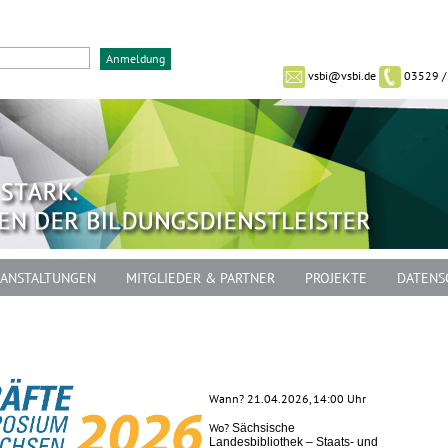
vsbi@vsbi.de
03529 /
ANSTALTUNGEN
MITGLIEDER & PARTNER
PROJEKTE
DATENS
Wann? 21.04.2026, 14:00 Uhr
Wo?
Sächsische
Landesbibliothek – Staats- und