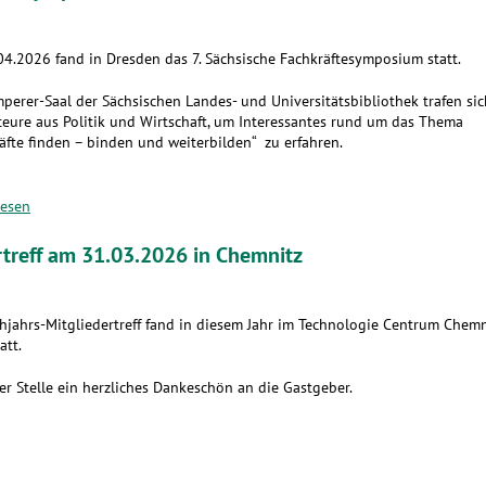
4.2026 fand in Dresden das 7. Sächsische Fachkräftesymposium statt.
perer-Saal der Sächsischen Landes- und Universitätsbibliothek trafen sic
eure aus Politik und Wirtschaft, um Interessantes rund um das Thema
äfte finden – binden und weiterbilden“ zu erfahren.
lesen
rtreff am 31.03.2026 in Chemnitz
hjahrs-Mitgliedertreff fand in diesem Jahr im Technologie Centrum Chemn
att.
er Stelle ein herzliches Dankeschön an die Gastgeber.