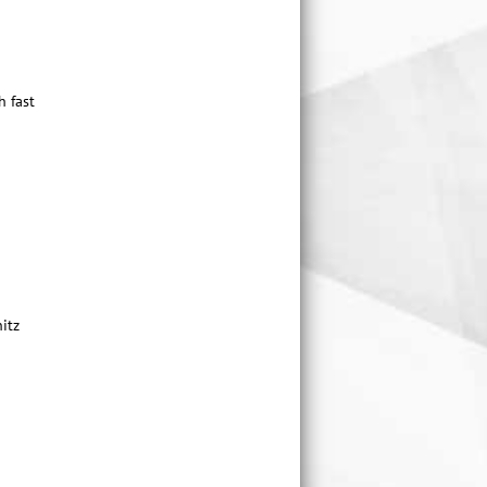
h fast
itz