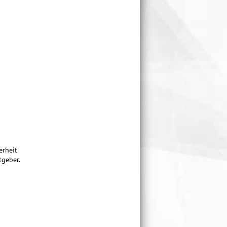
erheit
tgeber.