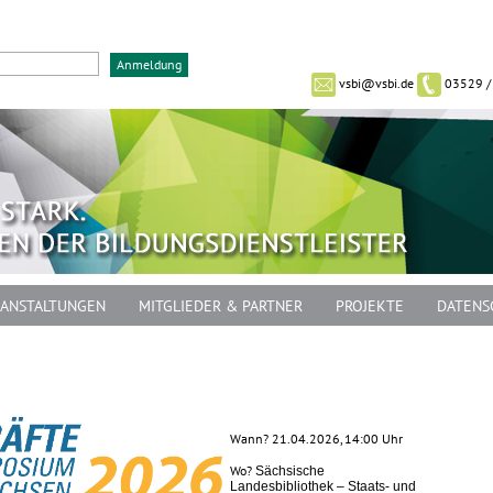
vsbi@vsbi.de
03529 /
ANSTALTUNGEN
MITGLIEDER & PARTNER
PROJEKTE
DATENS
Wann? 21.04.2026, 14:00 Uhr
Wo?
Sächsische
Landesbibliothek – Staats- und