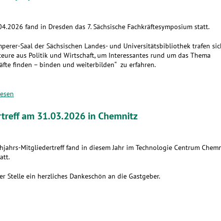
4.2026 fand in Dresden das 7. Sächsische Fachkräftesymposium statt.
perer-Saal der Sächsischen Landes- und Universitätsbibliothek trafen sic
eure aus Politik und Wirtschaft, um Interessantes rund um das Thema
äfte finden – binden und weiterbilden“ zu erfahren.
lesen
rtreff am 31.03.2026 in Chemnitz
hjahrs-Mitgliedertreff fand in diesem Jahr im Technologie Centrum Chemn
att.
er Stelle ein herzliches Dankeschön an die Gastgeber.