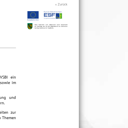
« Zurück
 VSBI ein
 sowie im
gung und
rn.
eiten zur
zu Themen