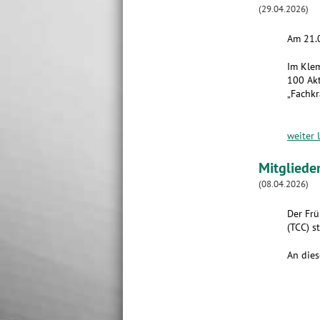
(29.04.2026)
Am 21.0
Im Klem
100 Akt
„Fachkr
weiter 
Mitgliede
(08.04.2026)
Der Frü
(TCC) st
An dies