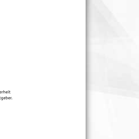
erheit
tgeber.