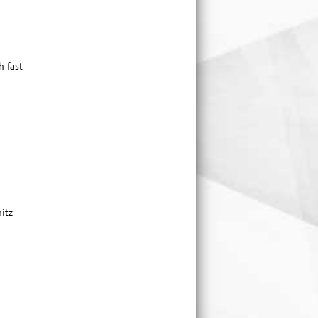
h fast
itz