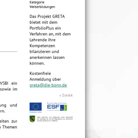
Kategorie
Weiterbildungen
Das Projekt GRETA
bietet mit dem
PortfolioPlus ein
Verfahren an, mit dem
Lehrende ihre
Kompetenzen
bilanzieren und
anerkennen lassen
können.
Kostenfreie
Anmeldung über
 VSBI ein
greta@die-bonn.de
 sowie im
« Zurück
gung und
rn.
eiten zur
zu Themen