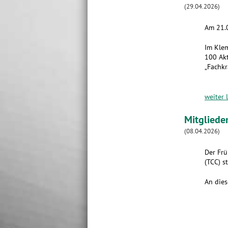
(29.04.2026)
Am 21.0
Im Klem
100 Akt
„Fachkr
weiter 
Mitgliede
(08.04.2026)
Der Frü
(TCC) st
An dies