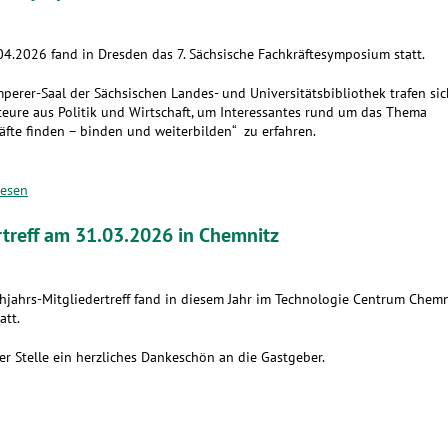
4.2026 fand in Dresden das 7. Sächsische Fachkräftesymposium statt.
perer-Saal der Sächsischen Landes- und Universitätsbibliothek trafen sic
eure aus Politik und Wirtschaft, um Interessantes rund um das Thema
äfte finden – binden und weiterbilden“ zu erfahren.
lesen
rtreff am 31.03.2026 in Chemnitz
hjahrs-Mitgliedertreff fand in diesem Jahr im Technologie Centrum Chemn
att.
er Stelle ein herzliches Dankeschön an die Gastgeber.