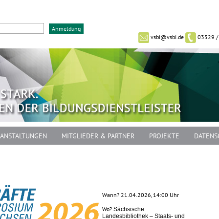
vsbi@vsbi.de
03529 /
ANSTALTUNGEN
MITGLIEDER & PARTNER
PROJEKTE
DATENS
Wann? 21.04.2026, 14:00 Uhr
Wo?
Sächsische
Landesbibliothek – Staats- und