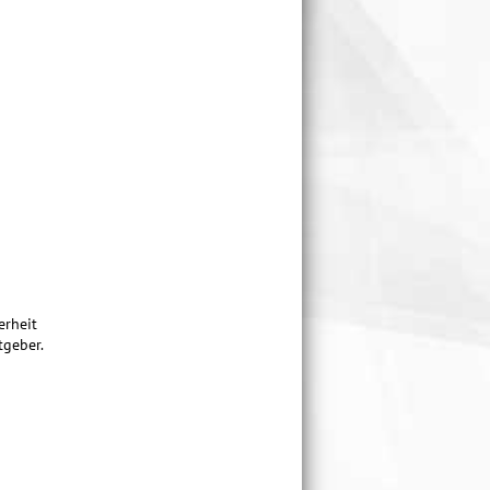
erheit
tgeber.