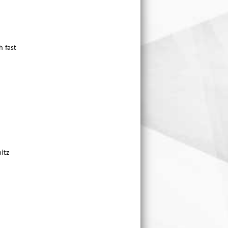
h fast
itz