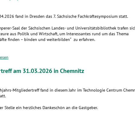
4.2026 fand in Dresden das 7. Sächsische Fachkräftesymposium statt.
perer-Saal der Sächsischen Landes- und Universitätsbibliothek trafen sic
eure aus Politik und Wirtschaft, um Interessantes rund um das Thema
äfte finden – binden und weiterbilden“ zu erfahren.
lesen
rtreff am 31.03.2026 in Chemnitz
hjahrs-Mitgliedertreff fand in diesem Jahr im Technologie Centrum Chemn
att.
er Stelle ein herzliches Dankeschön an die Gastgeber.