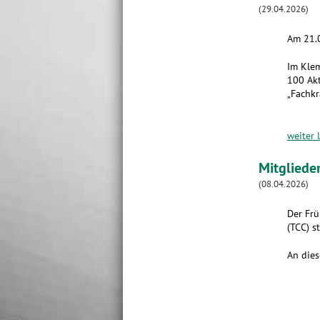
(29.04.2026)
Am 21.0
Im Klem
100 Akt
„Fachkr
weiter 
Mitgliede
(08.04.2026)
Der Frü
(TCC) st
An dies