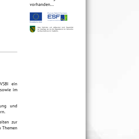
vorhanden...
 VSBI ein
 sowie im
gung und
rn.
eiten zur
zu Themen