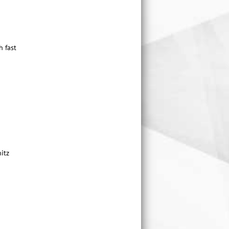
h fast
itz