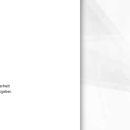
erheit
tgeber.