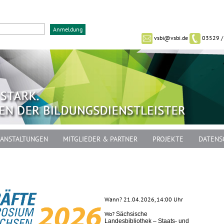
vsbi@vsbi.de
03529 /
ANSTALTUNGEN
MITGLIEDER & PARTNER
PROJEKTE
DATENS
Wann? 21.04.2026, 14:00 Uhr
Wo?
Sächsische
Landesbibliothek – Staats- und