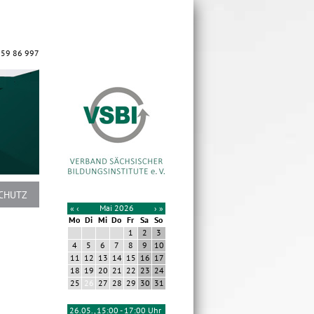
 59 86 997
CHUTZ
«
‹
Mai 2026
›
»
Mo
Di
Mi
Do
Fr
Sa
So
1
2
3
4
5
6
7
8
9
10
11
12
13
14
15
16
17
18
19
20
21
22
23
24
25
26
27
28
29
30
31
26.05., 15:00 - 17:00 Uhr