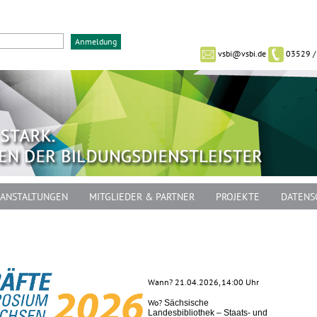
vsbi@vsbi.de
03529 /
ANSTALTUNGEN
MITGLIEDER & PARTNER
PROJEKTE
DATENS
Wann? 21.04.2026, 14:00 Uhr
Wo?
Sächsische
Landesbibliothek – Staats- und