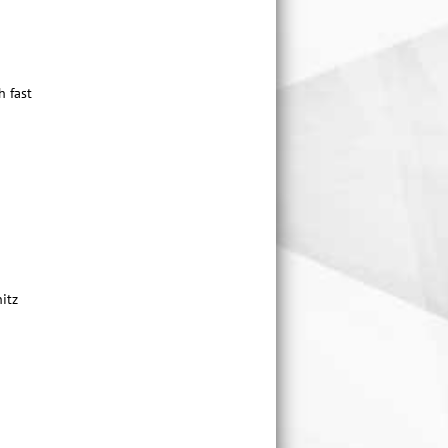
h fast
itz