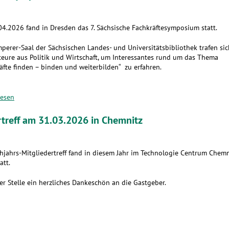
4.2026 fand in Dresden das 7. Sächsische Fachkräftesymposium statt.
perer-Saal der Sächsischen Landes- und Universitätsbibliothek trafen sic
eure aus Politik und Wirtschaft, um Interessantes rund um das Thema
äfte finden – binden und weiterbilden“ zu erfahren.
lesen
rtreff am 31.03.2026 in Chemnitz
hjahrs-Mitgliedertreff fand in diesem Jahr im Technologie Centrum Chemn
att.
er Stelle ein herzliches Dankeschön an die Gastgeber.