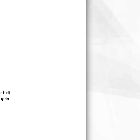
erheit
tgeber.