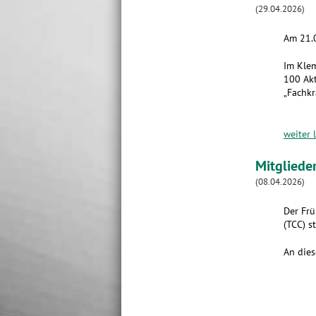
(29.04.2026)
Am 21.0
Im Klem
100 Akt
„Fachkr
weiter 
Mitgliede
(08.04.2026)
Der Frü
(TCC) st
An dies