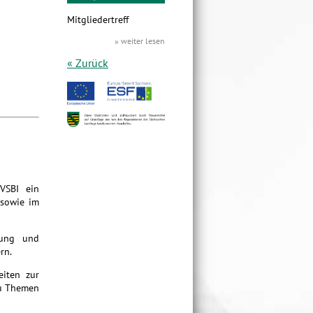
Mitgliedertreff
» weiter lesen
« Zurück
 VSBI ein
 sowie im
gung und
rn.
eiten zur
zu Themen